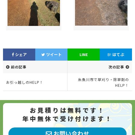
シェア
ツイート
LINE
B!
はてぶ
前の記事
次の記事
糸魚川市で草刈り・除草剤の
お引っ越しのHELP！
HELP！
お見積りは無料です！
年中無休で受け付けます！
お問い合わせ