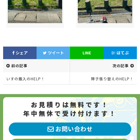
シェア
ツイート
LINE
B!
はてぶ
前の記事
次の記事
いすの搬入のHELP！
障子張り替えのHELP！
お見積りは無料です！
年中無休で受け付けます！
お問い合わせ