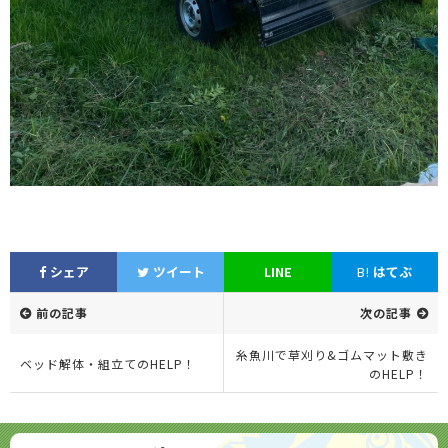
シェア
ツイート
LINE
B!
はてぶ
前の記事
次の記事
糸魚川で草刈り&ゴムマット敷き
ベッド解体・組立てのHELP！
のHELP！