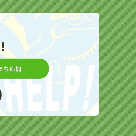
！
もだち追加
9