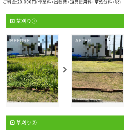
ご料金:20,000円(作業料+出張費+道具使用料+草処分料+税)
草刈り①
草刈り②