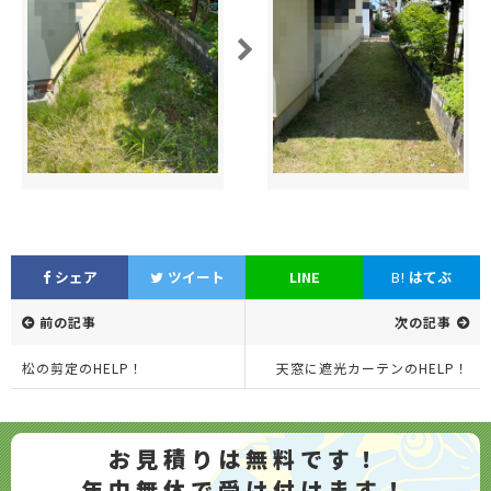
シェア
ツイート
LINE
B!
はてぶ
前の記事
次の記事
松の剪定のHELP！
天窓に遮光カーテンのHELP！
お見積りは無料です！
年中無休で受け付けます！