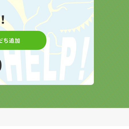
！
もだち追加
9