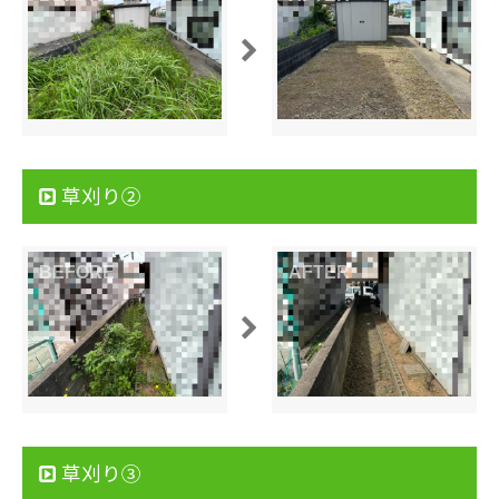
草刈り②
草刈り③