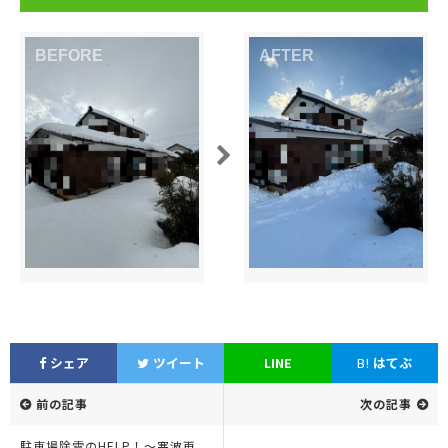
シェア
ツイート
LINE
B!
はてぶ
前の記事
次の記事
駐車場除雪のHELP！〜寒波再