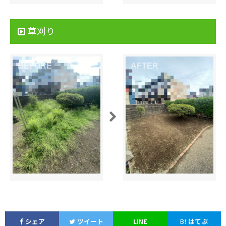
草刈り
シェア
ツイート
LINE
B!
はてぶ